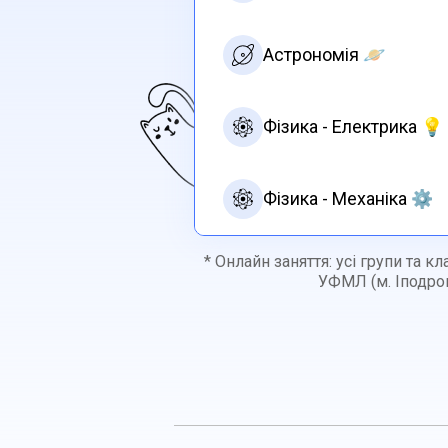
Астрономія 🪐
Фізика - Електрика 💡
Фізика - Механіка ⚙️
* Онлайн заняття: усі групи та кл
УФМЛ (м. Іподром