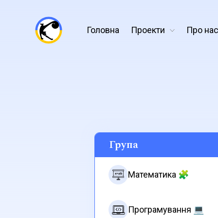
Головна
Проекти
Про на
Група
Математика 🧩
Програмування 💻