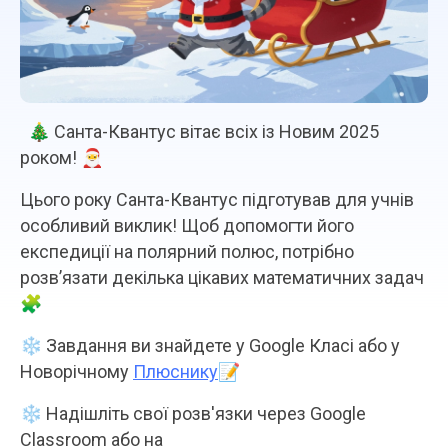
🎄 Санта-Квантус вітає всіх із Новим 2025
роком! 🎅
Цього року Санта-Квантус підготував для учнів
особливий виклик! Щоб допомогти його
експедиції на полярний полюс, потрібно
розв’язати декілька цікавих математичних задач
🧩
❄️ Завдання ви знайдете у Google Класі або у
Новорічному
Плюснику
📝
❄️ Надішліть свої розв'язки через Google
Classroom або на