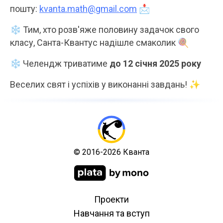
пошту:
kvanta.math@gmail.com
📩
❄️ Тим, хто розв'яже половину задачок свого
класу, Санта-Квантуc надішле смаколик 🍭
❄️ Челендж триватиме
до 12 січня 2025 року
Веселих свят і успіхів у виконанні завдань! ✨
© 2016-2026 Кванта
Проекти
Навчання та вступ