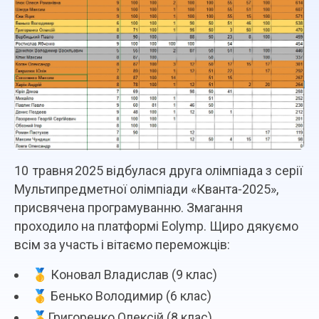
10 травня 2025 відбулася друга олімпіада з серії
Мультипредметної олімпіади «Кванта‑2025»,
присвячена програмуванню. Змагання
проходило на платформі Eolymp. Щиро дякуємо
всім за участь і вітаємо переможців:
🥇 Коновал Владислав (9 клас)
🥇 Бенько Володимир (6 клас)
🥇Григоренко Олексій (8 клас)