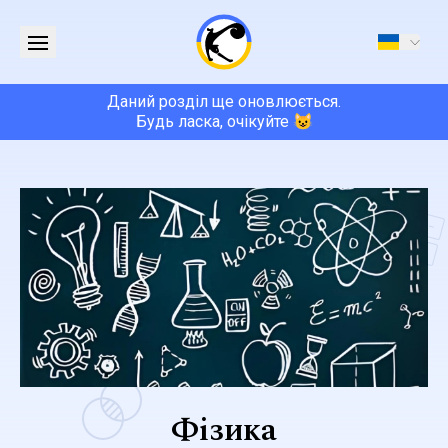
Даний розділ ще оновлюється.
Будь ласка, очікуйте 😺
Фізика