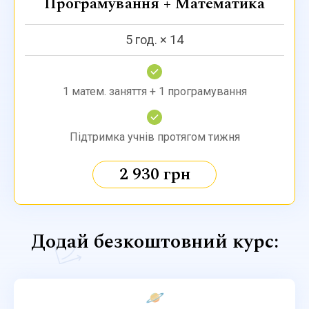
Програмування + Математика
5 год. × 14
1 матем. заняття + 1 програмування
Підтримка учнів протягом тижня
2 930 грн
Додай безкоштовний курс:
🪐